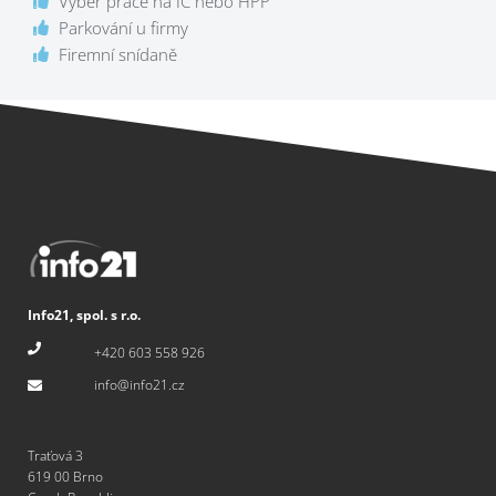
Výběr práce na IČ nebo HPP
Parkování u firmy
Firemní snídaně
Info21, spol. s r.o.
+420 603 558 926
info@info21.cz
Traťová 3
619 00 Brno