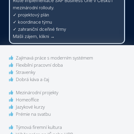
Řiďte implementace SAP Business One v Česku i
mezinárodní rollouty.
✓ projektový plán
✓ koordinace týmu
✓ zahraniční dceřiné firmy
Mášli zájem, klikni →
Zajímavá práce s moderním systémem
Flexibilní pracovní doba
Stravenky
Dobrá káva a čaj
Mezinárodní projekty
Homeoffice
Jazykové kurzy
Prémie na svatbu
Týmová firemní kultura