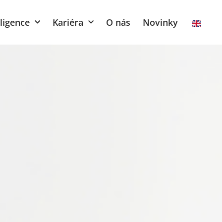
ligence
Kariéra
O nás
Novinky