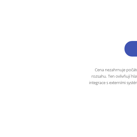
Cena nezahrnuje počáteč
rozsahu. Ten ovlivňují hl
integrace s externími systé