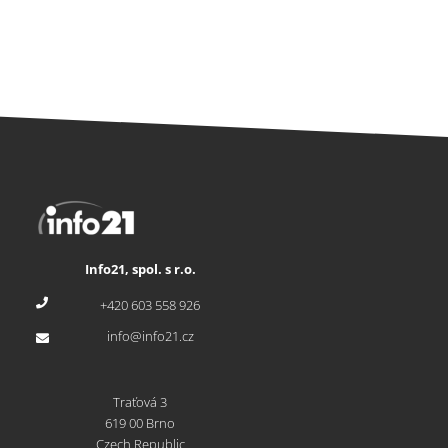
Info21, spol. s r.o.
+420 603 558 926
info@info21.cz
Traťová 3
619 00 Brno
Czech Republic