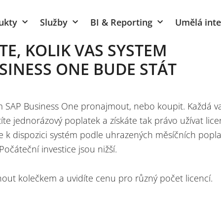
ukty
Služby
BI & Reporting
Umělá inte
Přeskočit
na
ĚTE, KOLIK VÁS SYSTÉM
obsah
SINESS ONE BUDE STÁT
stém SAP Business One pronajmout, nebo koupit. Každá v
íte jednorázový poplatek a získáte tak právo užívat lice
 k dispozici systém podle uhrazených měsíčních popla
Počáteční investice jsou nižší.
nout kolečkem a uvidíte cenu pro různý počet licencí.