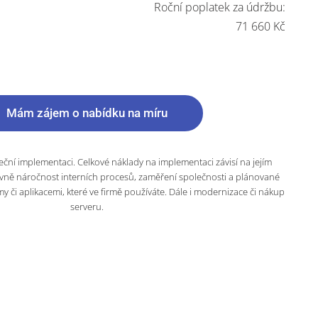
Roční poplatek za údržbu:
71 660
Kč
Mám zájem o nabídku na míru
ní implementaci. Celkové náklady na implementaci závisí na jejím
avně náročnost interních procesů, zaměření společnosti a plánované
my či aplikacemi, které ve firmě používáte. Dále i modernizace či nákup
serveru.