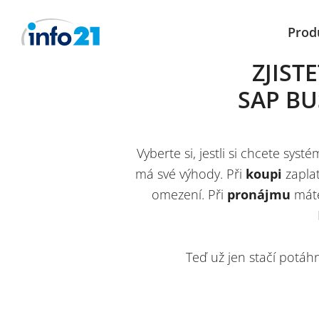
Prod
ZJIST
SAP BU
Vyberte si, jestli si chcete sy
má své výhody. Při
koupi
zaplat
omezení. Při
pronájmu
máte
Teď už jen stačí potáh