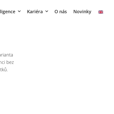
ligence
Kariéra
O nás
Novinky
arianta
nci bez
tků.