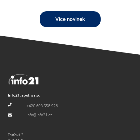
Více novinek
Info21, spol. s r.o.
+420 603 558 926
info@info21.cz
Traťová 3