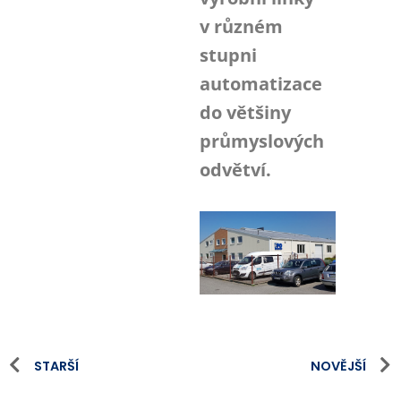
v různém
stupni
automatizace
do většiny
průmyslových
odvětví.
STARŠÍ
NOVĚJŠÍ