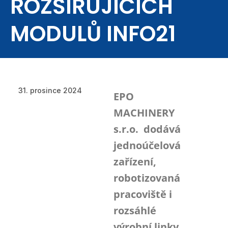
ROZŠIŘUJÍCÍCH
MODULŮ INFO21
31. prosince 2024
EPO
MACHINERY
s.r.o. dodává
jednoúčelová
zařízení,
robotizovaná
pracoviště i
rozsáhlé
výrobní linky