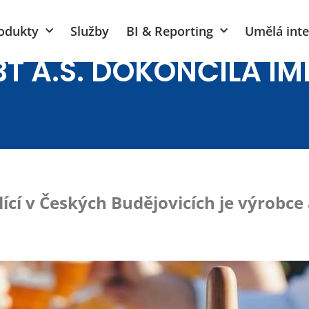
odukty
Služby
BI & Reporting
Umělá inte
T A.S. DOKONČILA I
dlící v Českých Budějovicích je výrobc