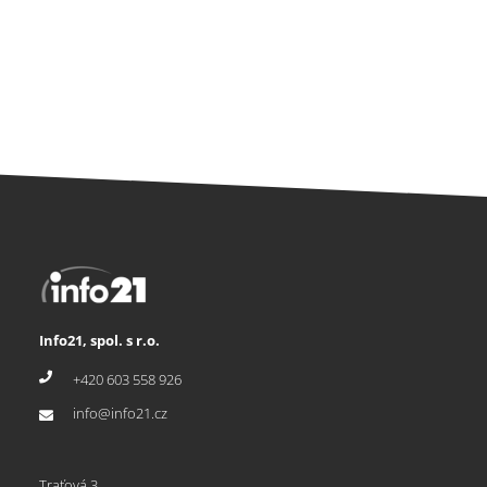
Info21, spol. s r.o.
+420 603 558 926
info@info21.cz
Traťová 3