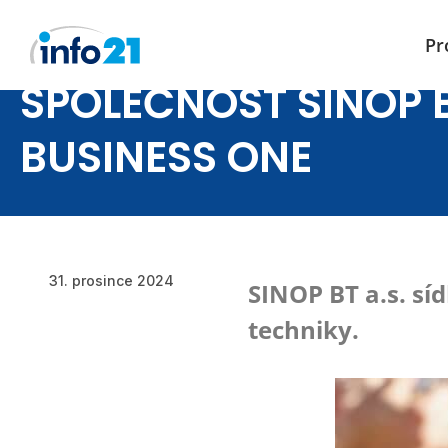
Pr
Přeskočit
SPOLEČNOST SINOP B
na
obsah
BUSINESS ONE
31. prosince 2024
SINOP BT a.s. sí
techniky.