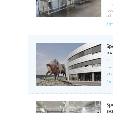
EPO
robo
auto
ČÍS
Sp
ma
31. 
Stei
pět
ČÍS
Sp
sy