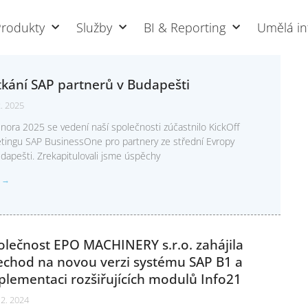
Produkty
Služby
BI & Reporting
Umělá in
tkání SAP partnerů v Budapešti
2. 2025
nora 2025 se vedení naší společnosti zúčastnilo KickOff
tingu SAP BusinessOne pro partnery ze střední Evropy
dapešti. Zrekapitulovali jsme úspěchy
T →
olečnost EPO MACHINERY s.r.o. zahájila
echod na novou verzi systému SAP B1 a
plementaci rozšiřujících modulů Info21
12. 2024