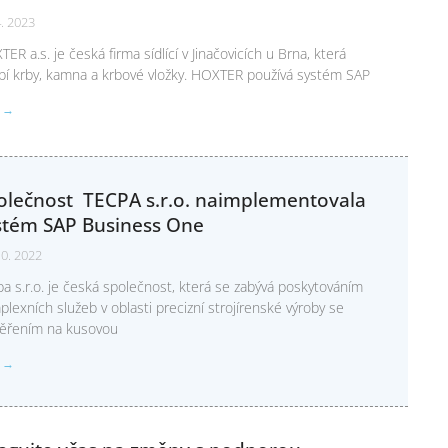
4. 2023
ER a.s. je česká firma sídlící v Jinačovicích u Brna, která
bí krby, kamna a krbové vložky. HOXTER používá systém SAP
T →
olečnost TECPA s.r.o. naimplementovala
stém SAP Business One
10. 2022
a s.r.o. je česká společnost, která se zabývá poskytováním
lexních služeb v oblasti precizní strojírenské výroby se
ěřením na kusovou
T →