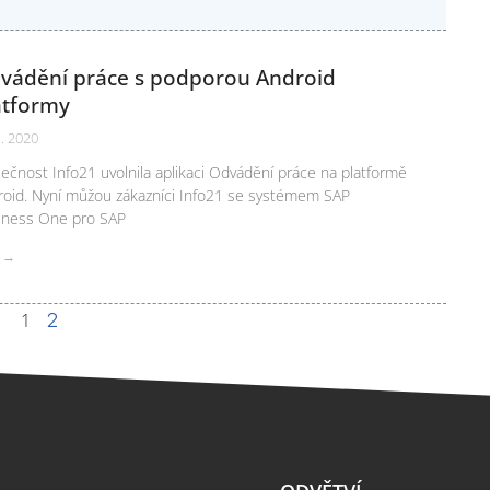
vádění práce s podporou Android
atformy
1. 2020
ečnost Info21 uvolnila aplikaci Odvádění práce na platformě
roid. Nyní můžou zákazníci Info21 se systémem SAP
iness One pro SAP
T →
1
2