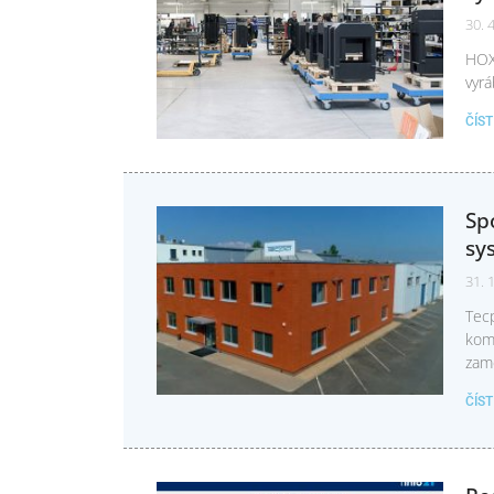
30. 
HOXT
vyrá
ČÍS
Sp
sy
31. 
Tecp
komp
zam
ČÍS