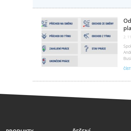
Od
pl
2. 1
Spol
And
Bus
ČÍS