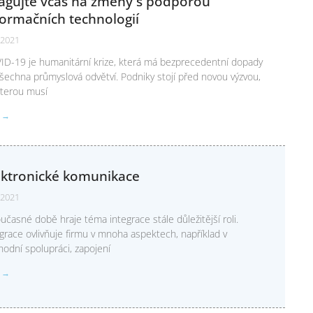
agujte včas na změny s podporou
formačních technologií
. 2021
ID-19 je humanitární krize, která má bezprecedentní dopady
šechna průmyslová odvětví. Podniky stojí před novou výzvou,
kterou musí
T →
ektronické komunikace
. 2021
učasné době hraje téma integrace stále důležitější roli.
grace ovlivňuje firmu v mnoha aspektech, například v
odní spolupráci, zapojení
T →