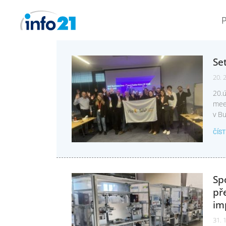
Se
20. 
20.ú
mee
v Bu
ČÍS
Sp
př
im
31. 