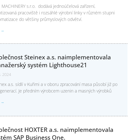
 MACHINERY s.r.o. dodává jednoúčelová zařízení,
tizovaná pracoviště i rozsáhlé výrobní linky v různém stupni
matizace do většiny průmyslových odvětví.
T →
olečnost Steinex a.s. naimplementovala
nažerský systém Lighthouse21
8. 2024
nex a.s. sídlí v Kuřimi a v oboru zpracování masa působí již po
 generací. Je předním výrobcem uzenin a masných výrobků
T →
olečnost HOXTER a.s. naimplementovala
stém SAP Business One.