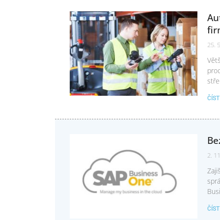
Au
fi
25. 
Větš
proc
stře
ČÍS
Be
2. 1
Zaji
spr
Bus
ČÍS