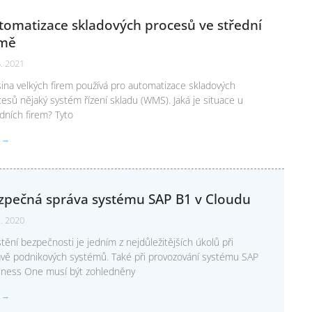
tomatizace skladových procesů ve střední
rmě
5. 2021
ina velkých firem používá pro automatizace skladových
esů nějaký systém řízení skladu (WMS). Jaká je situace u
dních firem? Tyto
T →
zpečná správa systému SAP B1 v Cloudu
1. 2020
štění bezpečnosti je jedním z nejdůležitějších úkolů při
ávě podnikových systémů. Také při provozování systému SAP
iness One musí být zohledněny
T →