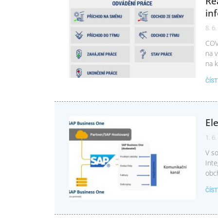
Re
in
8. 6
COV
na v
na 
ČÍS
El
1. 6
V so
Inte
obch
ČÍS