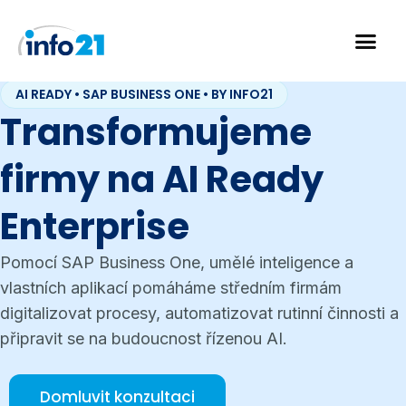
Přeskočit
na
AI READY • SAP BUSINESS ONE • BY INFO21
obsah
Transformujeme
firmy na AI Ready
Enterprise
Pomocí SAP Business One, umělé inteligence a
vlastních aplikací pomáháme středním firmám
digitalizovat procesy, automatizovat rutinní činnosti a
připravit se na budoucnost řízenou AI.
Domluvit konzultaci