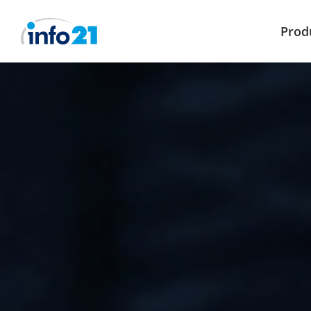
Prod
Přeskočit
na
obsah