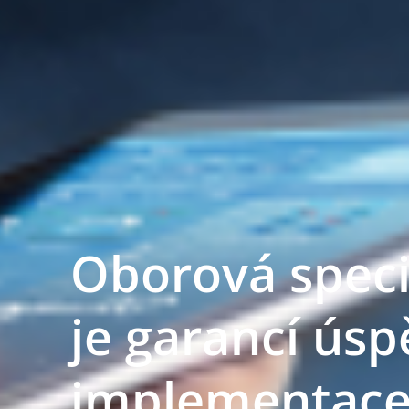
Oborová speci
je garancí ús
implementac