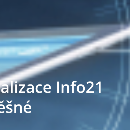
alizace Info21
pěšné
e