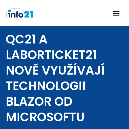
Přeskočit
na
obsah
QC21 A
LABORTICKET21
NOVĚ VYUŽÍVAJÍ
TECHNOLOGII
BLAZOR OD
MICROSOFTU