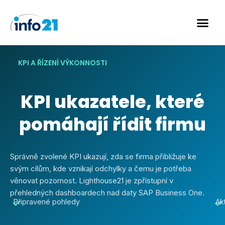
Skip
to
content
KPI A ŘÍZENÍ VÝKONNOSTI
KPI ukazatele, které
pomáhají řídit firmu
Správně zvolené KPI ukazují, zda se firma přibližuje ke
svým cílům, kde vznikají odchylky a čemu je potřeba
věnovat pozornost. Lighthouse21 je zpřístupní v
přehledných dashboardech nad daty SAP Business One.
Připravené pohledy
Ak