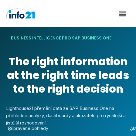
Skip
to
content
BUSINESS INTELLIGENCE PRO SAP BUSINESS ONE
The right information
at the right time leads
to the right decision
Lighthouse21 přemění data ze SAP Business One na
přehledné analýzy, dashboardy a ukazatele pro rychlejší a
jistější rozhodování.
Připravené pohledy
Ak