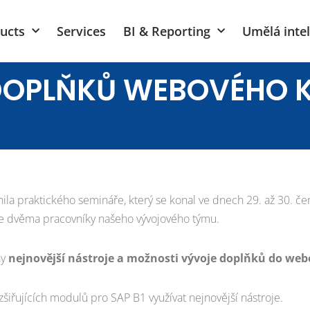
ucts
Services
BI & Reporting
Umělá inte
DOPLŇKŮ WEBOVÉHO KL
ila praktického semináře, který se konal ve dnech 29. až 30. č
se dvěma pracovníky našeho vývojového týmu.
ny
nejnovější nástroje a možnosti vývoje doplňků do web
ozšiřujících modulů pro SAP B1 využívat nejnovější nástroje.