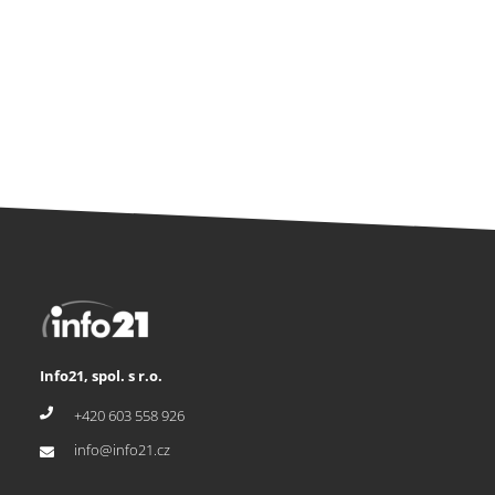
Info21, spol. s r.o.
+420 603 558 926
info@info21.cz