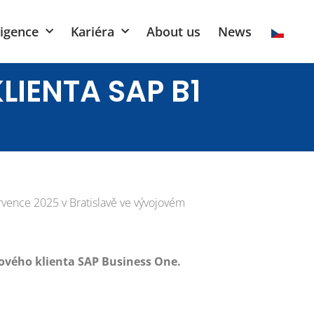
ligence
Kariéra
About us
News
IENTA SAP B1
ervence 2025 v Bratislavě ve vývojovém
ového klienta SAP Business One.