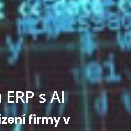
 ERP s AI
ízení firmy v