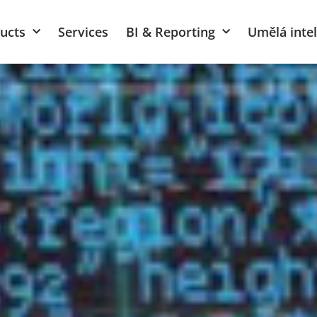
ucts
Services
BI & Reporting
Umělá inte