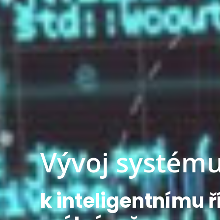
Vývoj systému
k
inteligentnímu ř