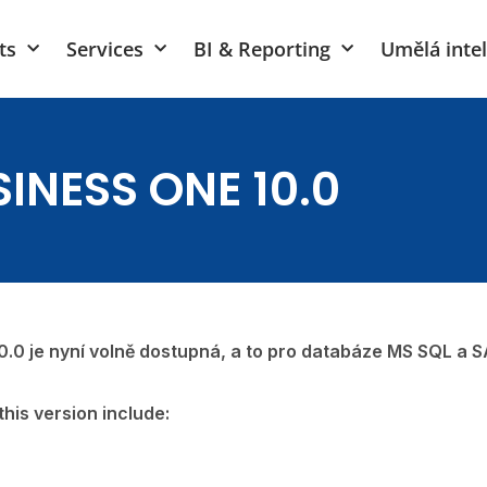
ts
Services
BI & Reporting
Umělá inte
INESS ONE 10.0
.0 je nyní volně dostupná, a to pro databáze MS SQL a 
his version include: