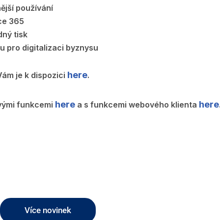
ější používání
ice 365
ný tisk
 pro digitalizaci byznysu
here
Vám je k dispozici
.
here
here
ovými funkcemi
a s funkcemi webového klienta
Více novinek