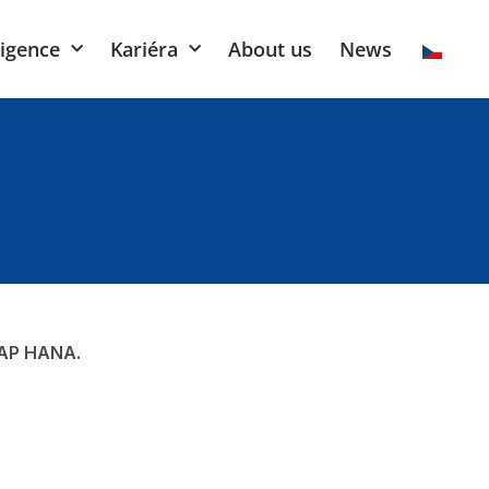
ligence
Kariéra
About us
News
SAP HANA.