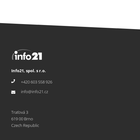
Info21, spol. s r.o.
+420 603 558 926
info@info21.cz
Traťová 3
619 00 Brno
Czech Republic