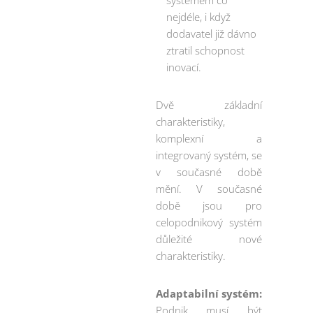
systémem co
nejdéle, i když
dodavatel již dávno
ztratil schopnost
inovací.
Dvě základní
charakteristiky,
komplexní a
integrovaný systém, se
v současné době
mění. V současné
době jsou pro
celopodnikový systém
důležité nové
charakteristiky.
Adaptabilní systém:
Podnik musí být