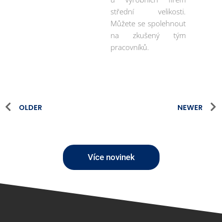
střední velikosti.
Můžete se spolehnout
na zkušený tým
pracovníků.
OLDER
NEWER
Více novinek