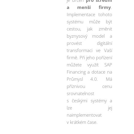
je určen
pro střední
a menší firmy
.
Implementace tohoto
systému může být
cestou, jak změnit
byznysový model a
provést digitální
transformaci ve Vaší
firmě. Při jeho pořízení
můžete využít SAP
Financing a dotace na
Průmysl 4.0. Má
příznivou cenu
srovnatelnost
s českými systémy a
lze jej
naimplementovat
v krátkém čase.