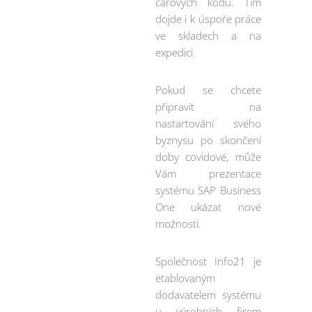
čárových kódů. Tím
dojde i k úspoře práce
ve skladech a na
expedici.
Pokud se chcete
připravit na
nastartování svého
byznysu po skončení
doby covidové, může
Vám prezentace
systému SAP Business
One ukázat nové
možnosti.
Společnost Info21 je
etablovaným
dodavatelem systému
u výrobních firem